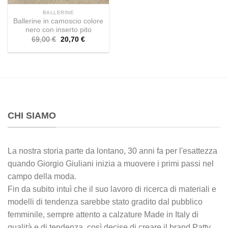
BALLERINE
Ballerine in camoscio colore
nero con inserto pito
Il
Il
69,00
€
20,70
€
prezzo
prezzo
originale
attuale
era:
è:
69,00 €.
20,70 €.
CHI SIAMO
La nostra storia parte da lontano, 30 anni fa per l'esattezza
quando Giorgio Giuliani inizia a muovere i primi passi nel
campo della moda.
Fin da subito intuì che il suo lavoro di ricerca di materiali e
modelli di tendenza sarebbe stato gradito dal pubblico
femminile, sempre attento a calzature Made in Italy di
qualità e di tendenza, così decise di creare il brand Patty