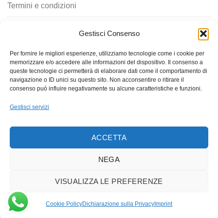
Termini e condizioni
Privacy policy
Gestisci Consenso
Cookie policy
Per fornire le migliori esperienze, utilizziamo tecnologie come i cookie per
memorizzare e/o accedere alle informazioni del dispositivo. Il consenso a
Contatti
queste tecnologie ci permetterà di elaborare dati come il comportamento di
navigazione o ID unici su questo sito. Non acconsentire o ritirare il
consenso può influire negativamente su alcune caratteristiche e funzioni.
Gestisci servizi
ACCETTA
NEGA
Copyright 2026 ©
Patty Shoes
- Giorgio Giuliani - via Teano 3,
VISUALIZZA LE PREFERENZE
62012 Civitanova Marche (MC) - P.IVA: 01910820438 - Telefono:
+393792342170 - Email: info@pattyshoes.it - Made with ❤️ by
Cookie Policy
Dichiarazione sulla Privacy
Imprint
Jayconsulting.it