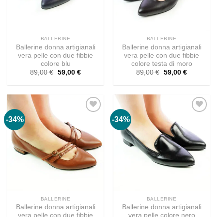
BALLERINE
BALLERINE
Ballerine donna artigianali
Ballerine donna artigianali
vera pelle con due fibbie
vera pelle con due fibbie
colore blu
colore testa di moro
Il
Il
Il
Il
89,00
€
59,00
€
89,00
€
59,00
€
prezzo
prezzo
prezzo
prezzo
originale
attuale
originale
attuale
era:
è:
era:
è:
89,00 €.
59,00 €.
89,00 €.
59,00 €.
-34%
-34%
BALLERINE
BALLERINE
Ballerine donna artigianali
Ballerine donna artigianali
vera pelle con due fibbie
vera pelle colore nero