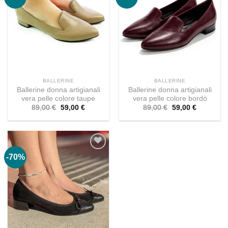
BALLERINE
BALLERINE
Ballerine donna artigianali
Ballerine donna artigianali
vera pelle colore taupe
vera pelle colore bordò
Il
Il
Il
Il
89,00
€
59,00
€
89,00
€
59,00
€
prezzo
prezzo
prezzo
prezzo
originale
attuale
originale
attuale
era:
è:
era:
è:
89,00 €.
59,00 €.
89,00 €.
59,00 €.
-70%