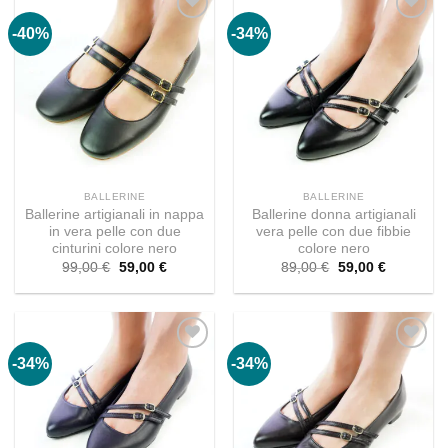
-40%
-34%
BALLERINE
BALLERINE
Ballerine artigianali in nappa
Ballerine donna artigianali
in vera pelle con due
vera pelle con due fibbie
cinturini colore nero
colore nero
Il
Il
Il
Il
99,00
€
59,00
€
89,00
€
59,00
€
prezzo
prezzo
prezzo
prezzo
originale
attuale
originale
attuale
era:
è:
era:
è:
99,00 €.
59,00 €.
89,00 €.
59,00 €.
-34%
-34%