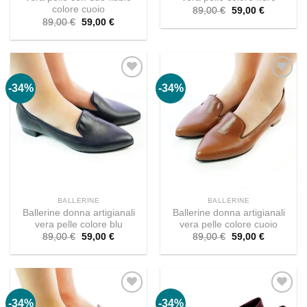
colore cuoio
Il
Il
89,00
€
59,00
€
prezzo
prezzo
Il
Il
89,00
€
59,00
€
originale
attuale
prezzo
prezzo
era:
è:
originale
attuale
89,00 €.
59,00 €.
era:
è:
89,00 €.
59,00 €.
-34%
-34%
BALLERINE
BALLERINE
Ballerine donna artigianali
Ballerine donna artigianali
vera pelle colore blu
vera pelle colore cuoio
Il
Il
Il
Il
89,00
€
59,00
€
89,00
€
59,00
€
prezzo
prezzo
prezzo
prezzo
originale
attuale
originale
attuale
era:
è:
era:
è:
89,00 €.
59,00 €.
89,00 €.
59,00 €.
-34%
-34%