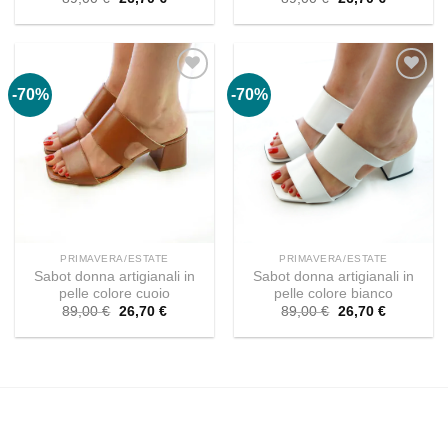
prezzo
prezzo
prezzo
prezzo
originale
attuale
originale
attuale
era:
è:
era:
è:
89,00 €.
26,70 €.
89,00 €.
26,70 €.
-70%
-70%
PRIMAVERA/ESTATE
PRIMAVERA/ESTATE
Sabot donna artigianali in
Sabot donna artigianali in
pelle colore cuoio
pelle colore bianco
Il
Il
Il
Il
89,00
€
26,70
€
89,00
€
26,70
€
prezzo
prezzo
prezzo
prezzo
originale
attuale
originale
attuale
era:
è:
era:
è:
89,00 €.
26,70 €.
89,00 €.
26,70 €.