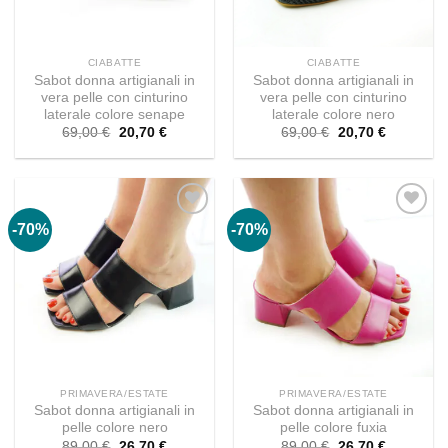
CIABATTE
CIABATTE
Sabot donna artigianali in
Sabot donna artigianali in
vera pelle con cinturino
vera pelle con cinturino
laterale colore senape
laterale colore nero
Il
Il
Il
Il
69,00
€
20,70
€
69,00
€
20,70
€
prezzo
prezzo
prezzo
prezzo
originale
attuale
originale
attuale
era:
è:
era:
è:
69,00 €.
20,70 €.
69,00 €.
20,70 €.
-70%
-70%
PRIMAVERA/ESTATE
PRIMAVERA/ESTATE
Sabot donna artigianali in
Sabot donna artigianali in
pelle colore nero
pelle colore fuxia
Il
Il
Il
Il
89,00
€
26,70
€
89,00
€
26,70
€