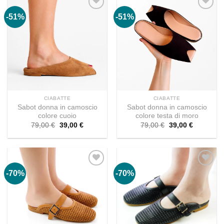
-51%
-51%
CIABATTE
CIABATTE
Sabot donna in camoscio
Sabot donna in camoscio
colore cuoio
colore testa di moro
Il
Il
Il
Il
79,00
€
39,00
€
79,00
€
39,00
€
prezzo
prezzo
prezzo
prezzo
originale
attuale
originale
attuale
era:
è:
era:
è:
79,00 €.
39,00 €.
79,00 €.
39,00 €.
-70%
-70%