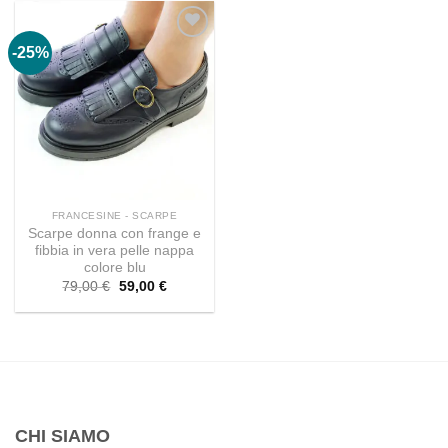
-25%
FRANCESINE - SCARPE
Scarpe donna con frange e
fibbia in vera pelle nappa
colore blu
Il
Il
79,00
€
59,00
€
prezzo
prezzo
originale
attuale
era:
è:
79,00 €.
59,00 €.
CHI SIAMO