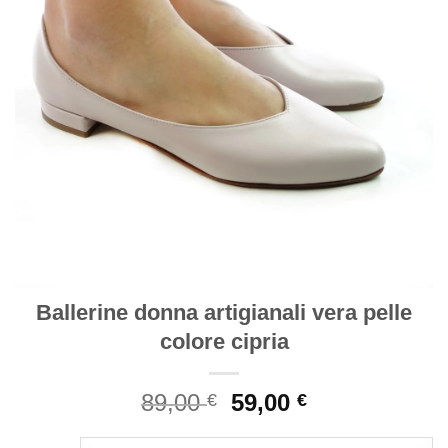
Ballerine donna artigianali vera pelle
colore cipria
Il
Il
89,00
59,00
€
€
prezzo
prezzo