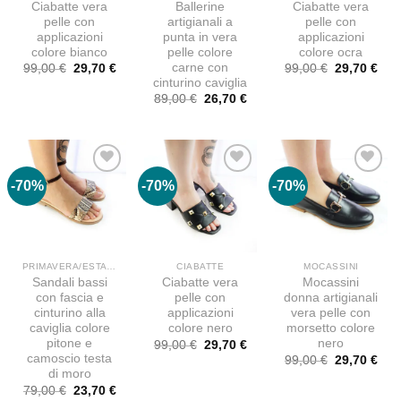
Ciabatte vera
Ballerine
Ciabatte vera
pelle con
artigianali a
pelle con
applicazioni
punta in vera
applicazioni
colore bianco
pelle colore
colore ocra
carne con
Il
Il
Il
Il
99,00
€
29,70
€
99,00
€
29,70
€
prezzo
prezzo
prezzo
pre
cinturino caviglia
originale
attuale
originale
attu
Il
Il
89,00
€
26,70
€
era:
è:
era:
è:
prezzo
prezzo
99,00 €.
29,70 €.
99,00 €.
29,7
originale
attuale
era:
è:
89,00 €.
26,70 €.
-70%
-70%
-70%
PRIMAVERA/ESTATE
CIABATTE
MOCASSINI
Sandali bassi
Ciabatte vera
Mocassini
con fascia e
pelle con
donna artigianali
cinturino alla
applicazioni
vera pelle con
caviglia colore
colore nero
morsetto colore
pitone e
nero
Il
Il
99,00
€
29,70
€
prezzo
prezzo
camoscio testa
Il
Il
99,00
€
29,70
€
originale
attuale
prezzo
pre
di moro
era:
è:
originale
attu
Il
Il
79,00
€
23,70
€
99,00 €.
29,70 €.
era:
è: