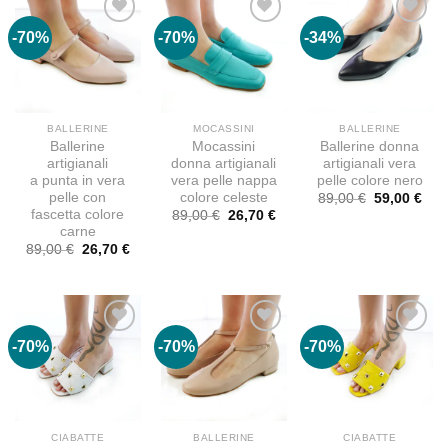
-70%
-70%
-34%
BALLERINE
MOCASSINI
BALLERINE
Ballerine
Mocassini
Ballerine donna
artigianali
donna artigianali
artigianali vera
a punta in vera
vera pelle nappa
pelle colore nero
pelle con
colore celeste
Il
Il
89,00
€
59,00
€
prezzo
pre
fascetta colore
Il
Il
89,00
€
26,70
€
originale
attu
prezzo
prezzo
carne
era:
è:
originale
attuale
Il
Il
89,00
€
26,70
€
89,00 €.
59,0
era:
è:
prezzo
prezzo
89,00 €.
26,70 €.
originale
attuale
era:
è:
89,00 €.
26,70 €.
-70%
-70%
-70%
CIABATTE
BALLERINE
CIABATTE