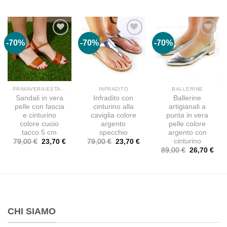
prezzo
prezzo
99,00 €.
29,7
originale
attuale
era:
è:
79,00 €.
23,70 €.
-70%
-70%
-70%
PRIMAVERA/ESTATE
INFRADITO
BALLERINE
Sandali in vera
Infradito con
Ballerine
pelle con fascia
cinturino alla
artigianali a
e cinturino
caviglia colore
punta in vera
colore cuoio
argento
pelle colore
tacco 5 cm
specchio
argento con
cinturino
Il
Il
Il
Il
79,00
€
23,70
€
79,00
€
23,70
€
prezzo
prezzo
prezzo
prezzo
Il
Il
89,00
€
26,70
€
originale
attuale
originale
attuale
prezzo
pre
era:
è:
era:
è:
originale
attu
79,00 €.
23,70 €.
79,00 €.
23,70 €.
era:
è:
89,00 €.
26,7
CHI SIAMO