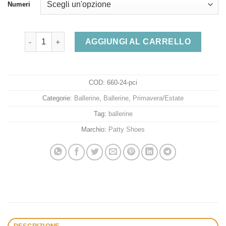
originale
attuale
Numeri
era:
è:
89,00 €.
59,00 €.
Ballerine donna artigianali vera pelle colore cipria quantità
AGGIUNGI AL CARRELLO
COD:
660-24-pci
Categorie:
Ballerine
,
Ballerine
,
Primavera/Estate
Tag:
ballerine
Marchio:
Patty Shoes