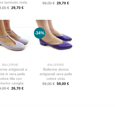
ore laminato mela
Il
Il
99,00
€
29,70
€
prezzo
prezzo
Il
Il
9,00
€
29,70
€
originale
attuale
prezzo
prezzo
era:
è:
originale
attuale
99,00 €.
29,70 €.
era:
è:
99,00 €.
29,70 €.
-34%
BALLERINE
BALLERINE
erine artigianali a
Ballerine donna
ta in vera pelle
artigianali vera pelle
colore lilla con
colore viola
nturino caviglia
Il
Il
89,00
€
59,00
€
prezzo
prezzo
Il
Il
9,00
€
26,70
€
originale
attuale
prezzo
prezzo
era:
è:
originale
attuale
89,00 €.
59,00 €.
era:
è:
89,00 €.
26,70 €.