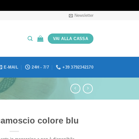
Newsletter
VAI ALLA CASSA
E-MAIL
24H - 7/7
+39 3792342170
camoscio colore blu