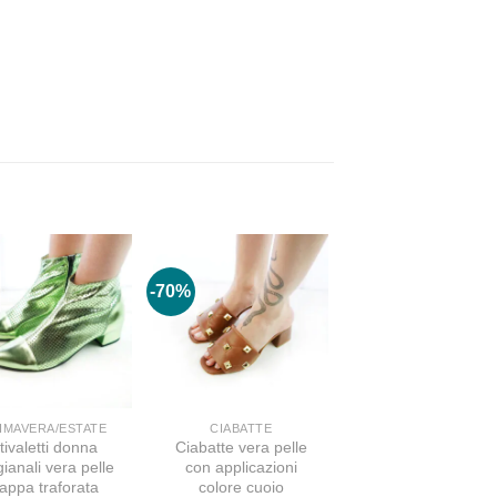
-70%
IMAVERA/ESTATE
CIABATTE
tivaletti donna
Ciabatte vera pelle
gianali vera pelle
con applicazioni
appa traforata
colore cuoio