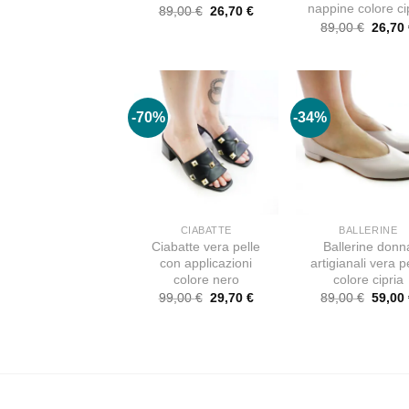
nappine colore ci
Il
Il
89,00
€
26,70
€
prezzo
prezzo
Il
89,00
€
26,70
originale
attuale
prezz
era:
è:
origin
89,00 €.
26,70 €.
era:
89,00 
-70%
-34%
CIABATTE
BALLERINE
Ciabatte vera pelle
Ballerine donn
con applicazioni
artigianali vera p
colore nero
colore cipria
Il
Il
Il
99,00
€
29,70
€
89,00
€
59,00
prezzo
prezzo
prezz
originale
attuale
origin
era:
è:
era:
99,00 €.
29,70 €.
89,00 