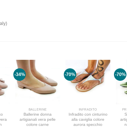
aly)
-34%
-70%
-70%
BALLERINE
INFRADITO
PR
co
Ballerine donna
Infradito con cinturino
S
vera
artigianali vera pelle
alla caviglia colore
arti
n
colore carne
aurora specchio
n