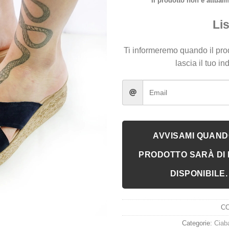
Il prodotto non è attual
Lis
Ti informeremo quando il prod
lascia il tuo in
AVVISAMI QUAND
PRODOTTO SARÀ DI
DISPONIBILE.
C
Categorie:
Ciab