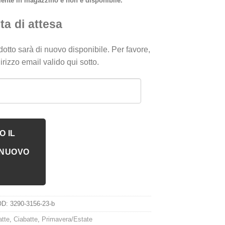
mente in magazzino e non è disponibile.
ta di attesa
otto sarà di nuovo disponibile. Per favore,
dirizzo email valido qui sotto.
O IL
 NUOVO
OD:
3290-3156-23-b
atte
,
Ciabatte
,
Primavera/Estate