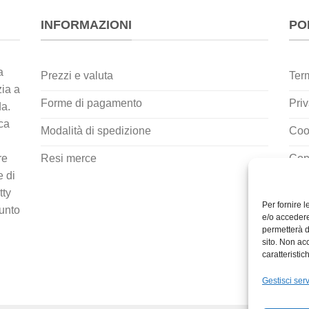
INFORMAZIONI
PO
a
Prezzi e valuta
Term
zia a
Forme di pagamento
Priv
da.
rca
Modalità di spedizione
Coo
Resi merce
Cont
re
e di
tty
Per fornire 
punto
e/o accedere
permetterà d
sito. Non ac
caratteristic
Gestisci serv