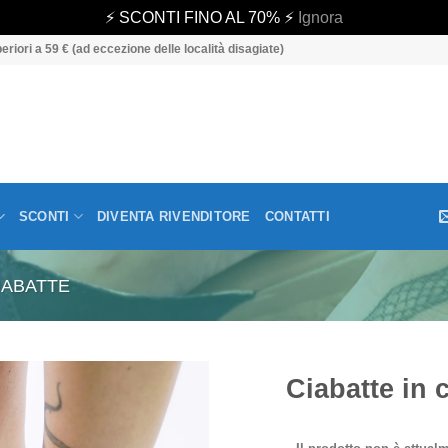
⚡ SCONTI FINO AL 70% ⚡
Ignora
eriori a 59 € (ad eccezione delle località disagiate)
SCONTI
DIVENTA RIVENDITORE
CONTATTI
IABATTE
Ciabatte in 