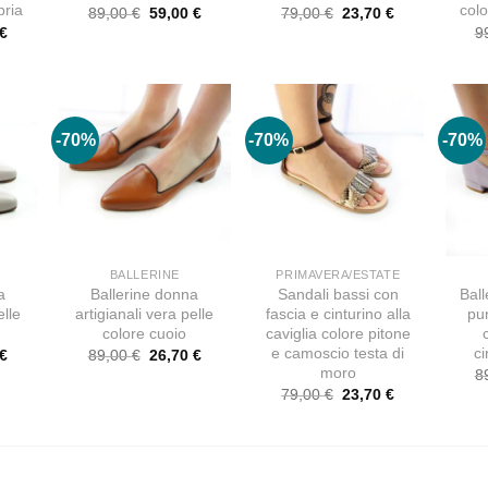
pria
col
Il
Il
Il
Il
89,00
€
59,00
€
79,00
€
23,70
€
prezzo
prezzo
prezzo
prezzo
Il
€
9
originale
attuale
originale
attuale
o
prezzo
era:
è:
era:
è:
ale
attuale
89,00 €.
59,00 €.
79,00 €.
23,70 €.
è:
€.
26,70 €.
-70%
-70%
-70%
BALLERINE
PRIMAVERA/ESTATE
a
Ballerine donna
Sandali bassi con
Ball
elle
artigianali vera pelle
fascia e cinturino alla
pun
colore cuoio
caviglia colore pitone
e camoscio testa di
ci
Il
Il
Il
€
89,00
€
26,70
€
o
prezzo
prezzo
prezzo
moro
8
ale
attuale
originale
attuale
Il
Il
79,00
€
23,70
€
è:
era:
è:
prezzo
prezzo
€.
59,00 €.
89,00 €.
26,70 €.
originale
attuale
era:
è:
79,00 €.
23,70 €.