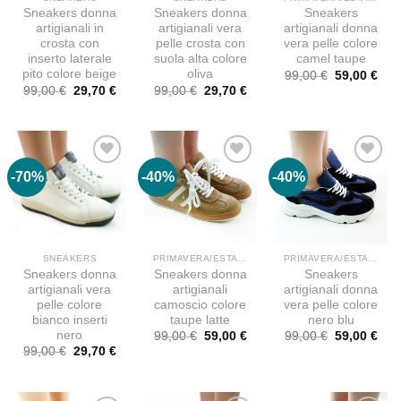
Sneakers donna
Sneakers donna
Sneakers
artigianali in
artigianali vera
artigianali donna
crosta con
pelle crosta con
vera pelle colore
inserto laterale
suola alta colore
camel taupe
pito colore beige
oliva
Il
Il
99,00
€
59,00
€
prezzo
pre
Il
Il
Il
Il
99,00
€
29,70
€
99,00
€
29,70
€
originale
attu
prezzo
prezzo
prezzo
prezzo
era:
è:
originale
attuale
originale
attuale
99,00 €.
59,0
era:
è:
era:
è:
99,00 €.
29,70 €.
99,00 €.
29,70 €.
-70%
-40%
-40%
SNEAKERS
PRIMAVERA/ESTATE
PRIMAVERA/ESTATE
Sneakers donna
Sneakers donna
Sneakers
artigianali vera
artigianali
artigianali donna
pelle colore
camoscio colore
vera pelle colore
bianco inserti
taupe latte
nero blu
nero
Il
Il
Il
Il
99,00
€
59,00
€
99,00
€
59,00
€
prezzo
prezzo
prezzo
pre
Il
Il
99,00
€
29,70
€
originale
attuale
originale
attu
prezzo
prezzo
era:
è:
era:
è:
originale
attuale
99,00 €.
59,00 €.
99,00 €.
59,0
era:
è:
99,00 €.
29,70 €.