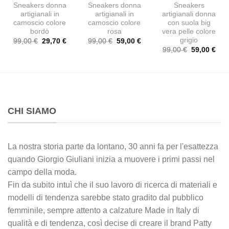
Sneakers donna
Sneakers donna
Sneakers
artigianali in
artigianali in
artigianali donna
camoscio colore
camoscio colore
con suola big
bordò
rosa
vera pelle colore
grigio
Il
Il
Il
Il
99,00
€
29,70
€
99,00
€
59,00
€
prezzo
prezzo
prezzo
prezzo
Il
Il
99,00
€
59,00
€
originale
attuale
originale
attuale
prezzo
pre
era:
è:
era:
è:
originale
attu
99,00 €.
29,70 €.
99,00 €.
59,00 €.
era:
è:
99,00 €.
59,0
CHI SIAMO
La nostra storia parte da lontano, 30 anni fa per l'esattezza
quando Giorgio Giuliani inizia a muovere i primi passi nel
campo della moda.
Fin da subito intuì che il suo lavoro di ricerca di materiali e
modelli di tendenza sarebbe stato gradito dal pubblico
femminile, sempre attento a calzature Made in Italy di
qualità e di tendenza, così decise di creare il brand Patty