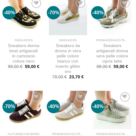
-40%
-70%
-40%
SNEAKERS
SNEAKERS
PRIMAVERA/ESTATE
Sneakers donna
Sneakers da
Sneakers
boat artigianali
donna in vera
artigianali donna
in camoscio
pelle colore
vera pelle colore
colore nero
bianco con
cipria latte
inserto glitter
Il
Il
Il
Il
99,00
€
59,00
€
99,00
€
59,00
€
prezzo
prezzo
prezzo
pre
oro
originale
attuale
originale
attu
Il
Il
79,00
€
23,70
€
era:
è:
era:
è:
prezzo
prezzo
99,00 €.
59,00 €.
99,00 €.
59,0
originale
attuale
era:
è:
79,00 €.
23,70 €.
-70%
-40%
-40%
AUTUNNO/INVERNO
PRIMAVERA/ESTATE
PRIMAVERA/ESTATE