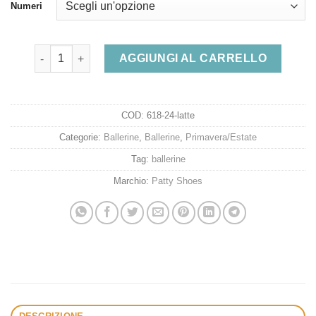
originale
attuale
Numeri
era:
è:
89,00 €.
26,70 €.
Ballerine artigianali a punta in vera pelle con fascetta colo
AGGIUNGI AL CARRELLO
COD:
618-24-latte
Categorie:
Ballerine
,
Ballerine
,
Primavera/Estate
Tag:
ballerine
Marchio:
Patty Shoes