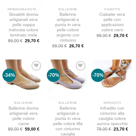
PRIMAVERA/ESTATE
BALLERINE
CIABATTE
Stivaletti donna
Ballerine
Ciabatte vera
artigianali vera
artigianali a
pelle con
pelle nappa
punta in vera
applicazioni
traforata colore
pelle colore
colore nero
laminato mela
argento con
Il
Il
99,00
€
29,70
€
prezzo
pre
cinturino
Il
Il
99,00
€
29,70
€
originale
attu
prezzo
prezzo
Il
Il
89,00
€
26,70
€
era:
è:
originale
attuale
prezzo
prezzo
99,00 €.
29,7
era:
è:
originale
attuale
99,00 €.
29,70 €.
era:
è:
89,00 €.
26,70 €.
-34%
-70%
-70%
BALLERINE
BALLERINE
INFRADITO
Ballerine donna
Ballerine
Infradito con
artigianali vera
artigianali a
cinturino alla
pelle colore
punta in vera
caviglia colore
carne
pelle colore lilla
aurora specchio
con cinturino
Il
Il
Il
Il
89,00
€
59,00
€
79,00
€
23,70
€
prezzo
prezzo
prezzo
pre
caviglia