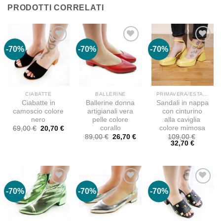
PRODOTTI CORRELATI
-70%
-70%
-70%
CIABATTE
BALLERINE
PRIMAVERA/ESTATE
Ciabatte in
Ballerine donna
Sandali in nappa
camoscio colore
artigianali vera
con cinturino
nero
pelle colore
alla caviglia
corallo
colore mimosa
Il
Il
69,00
€
20,70
€
prezzo
prezzo
Il
Il
89,00
€
26,70
€
109,00
€
originale
attuale
prezzo
prezzo
Il
Il
32,70
€
era:
è:
originale
attuale
prezzo
prezzo
69,00 €.
20,70 €.
era:
è:
originale
attuale
89,00 €.
26,70 €.
era:
è:
109,00 €.
32,70 €.
-70%
-70%
-70%