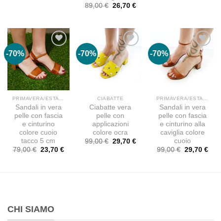
originale
attuale
originale
attu
Il
Il
89,00
€
26,70
€
era:
è:
era:
è:
prezzo
prezzo
89,00 €.
59,00 €.
79,00 €.
23,7
originale
attuale
era:
è:
89,00 €.
26,70 €.
-70%
-70%
-70%
PRIMAVERA/ESTATE
CIABATTE
PRIMAVERA/ESTATE
Sandali in vera
Ciabatte vera
Sandali in vera
pelle con fascia
pelle con
pelle con fascia
e cinturino
applicazioni
e cinturino alla
colore cuoio
colore ocra
caviglia colore
tacco 5 cm
cuoio
Il
Il
99,00
€
29,70
€
prezzo
prezzo
Il
Il
Il
Il
79,00
€
23,70
€
99,00
€
29,70
€
originale
attuale
prezzo
prezzo
prezzo
pre
era:
è:
originale
attuale
originale
attu
99,00 €.
29,70 €.
era:
è:
era:
è:
79,00 €.
23,70 €.
99,00 €.
29,7
CHI SIAMO