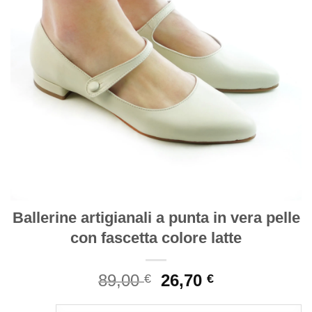
Ballerine artigianali a punta in vera pelle
con fascetta colore latte
Il
Il
89,00
26,70
€
€
prezzo
prezzo